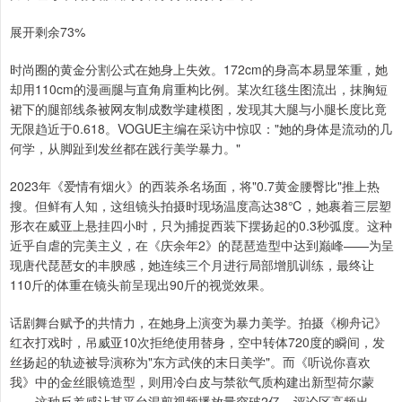
展开剩余73%
时尚圈的黄金分割公式在她身上失效。172cm的身高本易显笨重，她
却用110cm的漫画腿与直角肩重构比例。某次红毯生图流出，抹胸短
裙下的腿部线条被网友制成数学建模图，发现其大腿与小腿长度比竟
无限趋近于0.618。VOGUE主编在采访中惊叹："她的身体是流动的几
何学，从脚趾到发丝都在践行美学暴力。"
2023年《爱情有烟火》的西装杀名场面，将"0.7黄金腰臀比"推上热
搜。但鲜有人知，这组镜头拍摄时现场温度高达38℃，她裹着三层塑
形衣在威亚上悬挂四小时，只为捕捉西装下摆扬起的0.3秒弧度。这种
近乎自虐的完美主义，在《庆余年2》的琵琶造型中达到巅峰——为呈
现唐代琵琶女的丰腴感，她连续三个月进行局部增肌训练，最终让
110斤的体重在镜头前呈现出90斤的视觉效果。
话剧舞台赋予的共情力，在她身上演变为暴力美学。拍摄《柳舟记》
红衣打戏时，吊威亚10次拒绝使用替身，空中转体720度的瞬间，发
丝扬起的轨迹被导演称为"东方武侠的末日美学"。而《听说你喜欢
我》中的金丝眼镜造型，则用冷白皮与禁欲气质构建出新型荷尔蒙
——这种反差感让某平台混剪视频播放量突破2亿，评论区高频出