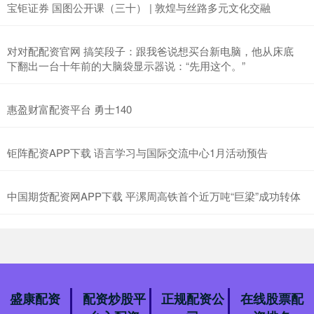
宝钜证券 国图公开课（三十） | 敦煌与丝路多元文化交融
对对配配资官网 搞笑段子：跟我爸说想买台新电脑，他从床底
下翻出一台十年前的大脑袋显示器说：“先用这个。”
惠盈财富配资平台 勇士140
钜阵配资APP下载 语言学习与国际交流中心1月活动预告
中国期货配资网APP下载 平漯周高铁首个近万吨“巨梁”成功转体
盛康配资
配资炒股平
正规配资公
在线股票配