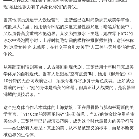
现"她让性张力有了具象化标准"的赞叹。
当其他演员沉迷于人设经营时，王楚然已在时尚杂志完成美学革命。
纯欲风大片里，她用锁骨凹陷的深度丈量性感尺度；暗黑系拍摄中，
又以眉骨高度重构冷艳边界。某次为拍摄水下主题，她在零下5℃的
冰水中浸泡两小时，上岸时睫毛结霜的模样被摄影师抓拍，这张被称
为"冰雪女神"的未修图，在社交平台引发关于"人工美与天然美"的世纪
争论。
从舞蹈室到话剧舞台，从古装剧到现代剧，王楚然用十年时间完成美
学体系的自我迭代。当有人质疑她"空有皮囊"时，她用《柳舟记》中
10分钟的无台词表演证明：顶级骨相终将服务于角色灵魂。正如某位
导演的评价："她的身体是精美的容器，但真正让人战栗的，是容器里
沸腾的演技岩浆。"
这个把身体当作艺术载体的上海姑娘，正在用骨骼与肌肉书写新的美
学宣言。当110cm的漫画腿踏碎"花瓶"偏见，当0.7的黄金比例重构审
美坐标，王楚然早已超越演员范畴，成为这个时代最暴力的美学符号
——她让所有人看见：真正的美，从不是被定义的标本，而是不断突
破边界的生命体。