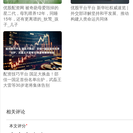
优股配资网 被奇葩母爱毁掉的
优股平台平台 新华社权威速览 |
星二代，母乳喂养12年，同睡
外交部详解坚持和平发展、推动
15年，还有更离谱的_狄莺_孩
构建人类命运共同体
子_儿子
配资技巧平台 国足大换血！邵
佳一国足首份名单出炉，武磊王
大雷等30岁老将集体告别
相关评论
本文评分
*