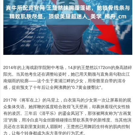
2014年的上海戏剧学院附中考场，14岁的王楚然以172cm的身高踏碎
阳光。当其他考生还在调整站姿时，她已用天鹅颈与直角肩勾勒出江
南烟雨的轮廓——这个生于黄浦江畔的少女，用骨骼里自带的清冷
感，提前预支了十年后让全网沸腾的"0.7黄金腰臀比"。
2017年《将军在上》的马背上，白衣策马的少女第一次让屏幕前的观
众集体失语。她挥鞭的弧度暗合敦煌飞天壁画，却裹挟着现代女性独
有的凌厉。三年后《清平乐》的鎏金凤冠下，那张被网友称为"古画复
活"的脸，用冷白皮与金丝眼镜碰撞出禁欲系美学的新维度。当其他演
员还在古装剧里复刻前人眉眼时，王楚然已用舞蹈生特有的肌肉控制
力，让每个转身都成为东方美学的行为艺术。