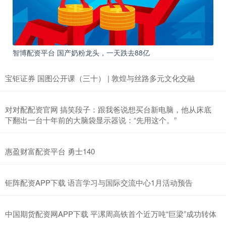
智博配资平台 国产奶粉龙头，一天跌去88亿
宝钜证券 国图公开课（三十） | 敦煌与丝路多元文化交融
对对配配资官网 搞笑段子：跟我爸说想买台新电脑，他从床底
下翻出一台十年前的大脑袋显示器说：“先用这个。”
惠盈财富配资平台 勇士140
钜阵配资APP下载 语言学习与国际交流中心1月活动预告
中国期货配资网APP下载 平漯周高铁首个近万吨“巨梁”成功转体