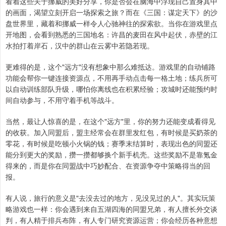
看着这些关于挪威的美好分享，你是否会在脑海中浮现自己置身其中
的画面，渴望立刻开启一场探索之旅？而在《三国：谋定天下》的沙
盘世界里，藏着和挪威一样令人心驰神往的探索欲。当你在游戏里点
开地图，会看到熟悉的三国地名：许昌的麦田在风中起伏，赤壁的江
水拍打着岸石，汉中的群山在云雾中若隐若现。
更难得的是，这个"远方"没有想象中那么难抵达。游戏里的自动铺路
功能会帮你一键连接资源点，不用再手动点击每一格土地；练兵所可
以自动训练部队升级，哪怕你离线也在积累经验；攻城时还能预约时
间自动参与，不用守着手机等战斗。
当然，最让人惊喜的是，在这个"远方"里，你的努力还能变成看得见
的收获。加入同盟后，盟主经常会在群里发红包，有时候是买奶茶的
零花，有时候是吃顿小火锅的钱；赛季末结算时，表现出色的同盟还
能分到更大的奖励，攒一攒都够换个新手机壳。这些奖励不是靠氪金
得来的，而是你在同盟战中巧妙配合、在资源争夺中策略得当的回
报。
有人说，旅行的意义是"去没去过的地方，见没见过的人"。其实玩策
略游戏也一样：你会遇到来自五湖四海的同盟兄弟，有人擅长外交谈
判，有人精于排兵布阵，有人专门研究资源运营；你会经历各种意想