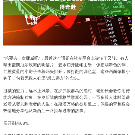
"总要去一次挪威吧"，最近这个话题在社交平台上被转了又转。有人
晒出盖朗厄尔峡湾的明信片，碧水切开陡峭山壁，像把翡翠色的剑，
红橙黄蓝的小房子依着码头排开，像打翻的调色盘。这些画面像根小
钩子，勾着无数人心里"想去远方"的念头。
挪威的魅力，远不止风景。在罗弗敦群岛的渔村，老船长会教你用传
统方法腌制鳕鱼；在奥斯陆的维格兰雕塑公园，一百多尊人体雕塑讲
述着从婴儿到老者的人生；在斯塔万格的徒步道上，偶遇的背包客会
热情地分享他从新西兰一路搭车过来的故事。
展开剩余68%