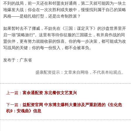
不到的战局，前一天还在和邻盟友好通商，第二天就可能因为一块土
地爆发大战；你会在一次次胜利或失败中，慢慢找到属于自己的策略
风格——是稳扎稳打型，还是出奇制胜派？
如果暂时去不了挪威，不妨先在《三国：谋定天下》的沙盘世界里开
启一场"策略旅行"。这里有等待你征服的三国疆土，有并肩作战的同
盟伙伴，更有努力就能收获的惊喜。你的每一步决策，都可能成为改
写战局的关键；你的每一份投入，都不会被辜负。
发布于：广东省
盛康配资提示：文章来自网络，不代表本站观点。
上一篇：
富余通配资 东北餐饮文艺复兴
下一篇：
益配资官网 中东博主爆料大量涉及严重剧透的《生化危
机9：安魂曲》信息