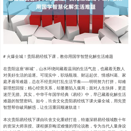
# 火爆全城！贵阳易经线下课，教你用国学智慧化解生活难题
在贵阳这座“林城”，山水环绕间藏着温润的生活气息，也藏着无数人
对美好生活的追逐。可现实中，职场瓶颈、财运起伏、情感纠葛、家
庭矛盾等难题，总在不经意间打乱生活节奏——明明努力打拼，却难
获理想回报；精心经营关系，却屡屡陷入僵局；面对人生抉择，更是
迷茫无措。其实，中华千年国学经典《易经》中，早已藏着化解生活
难题的智慧密码。如今，玖舍文化贵阳易经线下课火爆全城，用先贤
智慧帮你破局解惑，让生活重回顺遂轨道！
本次贵阳易经线下课由玖舍文化重磅打造，特邀深耕易经领域数十年
的资深大师亲授。课程摒弃晦涩难懂的理论说教，专为当代人量身设