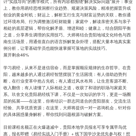
计“实战导向”的教学模式，所有内容都围绕“解决实际问题”展开：事业
上，教你用易经思维洞察行业趋势、规避决策风险，精准把握晋升或
创业的黄金时机；财运上，解析五行生克与财富运势的关联，教你通
过环境布局、行为调整激活旺财能量；家庭中，解读亲密关系与亲子
相处的底层逻辑，帮你化解矛盾、增进和睦；健康上，结合阴阳平衡
之道，分享养生调理的实用技巧。大师将结合贵阳地域文化特色与西
南生活场景，用通俗直白的语言拆解复杂卦理，搭配大量本地真实案
例分析，让零基础学员也能快速掌握可落地的实战技巧。
展开剩余46%
学习易经，从来不是迷信宿命，而是掌握顺应规律的生存哲学。在贵
阳，越来越多的人通过易经智慧摆脱了生活困境：有人借助趋势判
断，在行业变革中抢占先机；有人通过风水布局，让生意客源不断、
收入翻倍；有人读懂了人际相处之道，收获了和谐的职场与家庭关
系。玖舍文化贵阳易经线下课，不仅是一次知识的学习，更是一场圈
层的拓展——在这里，你将结识一群志同道合的贵阳朋友，交流生活
经验、共享优质资源；在这里，大师将提供一对一咨询机会，针对你
的具体困惑量身解析，帮你找到问题根源与破解方案。
目前课程名额正在火爆递减中，贵阳本地学员报名可享专属早鸟优
惠，报名即赠《易经实战入门手册》+ 线下国学沙龙优先参与权！想