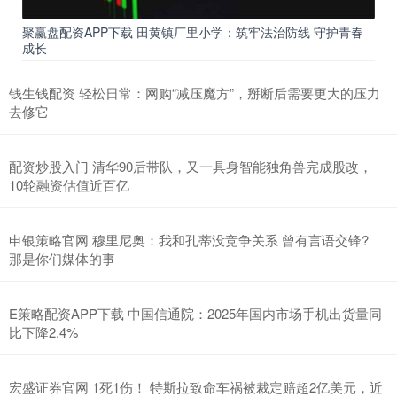
聚赢盘配资APP下载 田黄镇厂里小学：筑牢法治防线 守护青春
成长
钱生钱配资 轻松日常：网购“减压魔方”，掰断后需要更大的压力
去修它
配资炒股入门 清华90后带队，又一具身智能独角兽完成股改，
10轮融资估值近百亿
申银策略官网 穆里尼奥：我和孔蒂没竞争关系 曾有言语交锋?
那是你们媒体的事
E策略配资APP下载 中国信通院：2025年国内市场手机出货量同
比下降2.4%
宏盛证券官网 1死1伤！ 特斯拉致命车祸被裁定赔超2亿美元，近