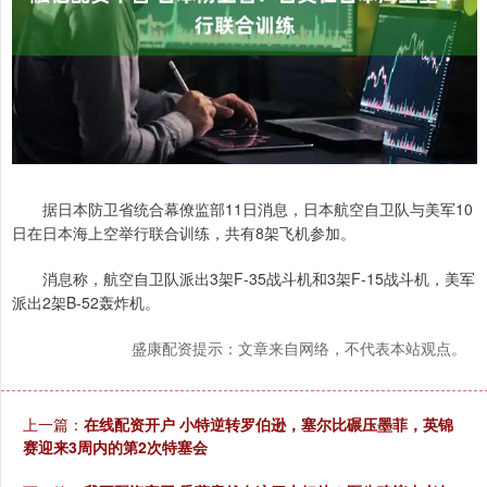
据日本防卫省统合幕僚监部11日消息，日本航空自卫队与美军10
日在日本海上空举行联合训练，共有8架飞机参加。
消息称，航空自卫队派出3架F-35战斗机和3架F-15战斗机，美军
派出2架B-52轰炸机。
盛康配资提示：文章来自网络，不代表本站观点。
上一篇：
在线配资开户 小特逆转罗伯逊，塞尔比碾压墨菲，英锦
赛迎来3周内的第2次特塞会