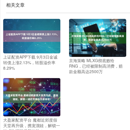
相关文章
上证配资APP下载 9月3日金诚
京海策略 MLXG彻底败给
转债上涨2.13%，转股溢价率
RNG，已经被限制高消费，赔
8.29%
款金额高达2500万
大盈家配资平台 魔都近郊度假
天堂再升级，携宠溜娃，解锁一