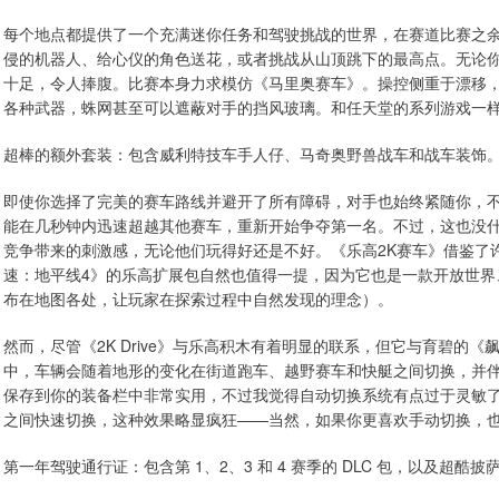
每个地点都提供了一个充满迷你任务和驾驶挑战的世界，在赛道比赛之
侵的机器人、给心仪的角色送花，或者挑战从山顶跳下的最高点。无论
十足，令人捧腹。比赛本身力求模仿《马里奥赛车》。操控侧重于漂移
各种武器，蛛网甚至可以遮蔽对手的挡风玻璃。和任天堂的系列游戏一样
超棒的额外套装：包含威利特技车手人仔、马奇奥野兽战车和战车装饰
即使你选择了完美的赛车路线并避开了所有障碍，对手也始终紧随你，
能在几秒钟内迅速超越其他赛车，重新开始争夺第一名。不过，这也没
竞争带来的刺激感，无论他们玩得好还是不好。《乐高2K赛车》借鉴了
速：地平线4》的乐高扩展包自然也值得一提，因为它也是一款开放世界
布在地图各处，让玩家在探索过程中自然发现的理念）。
然而，尽管《2K Drive》与乐高积木有着明显的联系，但它与育碧的《飙
中，车辆会随着地形的变化在街道跑车、越野赛车和快艇之间切换，并
保存到你的装备栏中非常实用，不过我觉得自动切换系统有点过于灵敏
之间快速切换，这种效果略显疯狂——当然，如果你更喜欢手动切换，
第一年驾驶通行证：包含第 1、2、3 和 4 赛季的 DLC 包，以及超酷