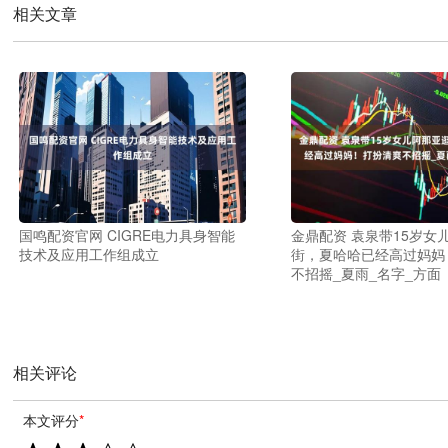
相关文章
国鸣配资官网 CIGRE电力具身智能
金鼎配资 袁泉带15岁女
技术及应用工作组成立
街，夏哈哈已经高过妈妈
不招摇_夏雨_名字_方面
相关评论
本文评分
*