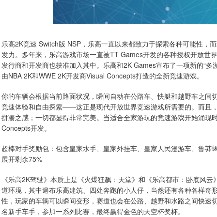
乐高2K竞速 Switch版 NSP，乐高一直以来都致力于探索各种可能
发力。多年来，乐高游戏市场一直被TT Games开发的各种授权开放
发行商和开发商也获准加入其中。乐高和2K Games宣布了一项新的“
由NBA 2K和WWE 2K开发商Visual Concepts打造的全新竞速游戏。
你的车辆会根据当前路面状况，瞬间自动在公路车、快艇和越野车之间
竞速体验和自由探索——这正是现代开放世界竞速游戏所需要的。而且，
拼凑之感；一切都显得非常完美。当适合全家游玩的竞速游戏开始涌现时，
Concepts开发。
超棒对手奖励包：包含皇家水手、皇家外挂车、皇家人民漫游车、鲁莽
展开剩余75%
《乐高2K驾驶》本质上是《火爆狂飙：天堂》和《乐高都市：卧底风云
道环境，其中遍布乐高建筑、四处奔跑的小人仔，当然还有各种各样奇
性，玩家的车辆可以瞬间变形，赛道也会在公路、越野和水路之间快速
名新手车手，参加一系列比赛，最终赢得金色的天空杯奖杯。