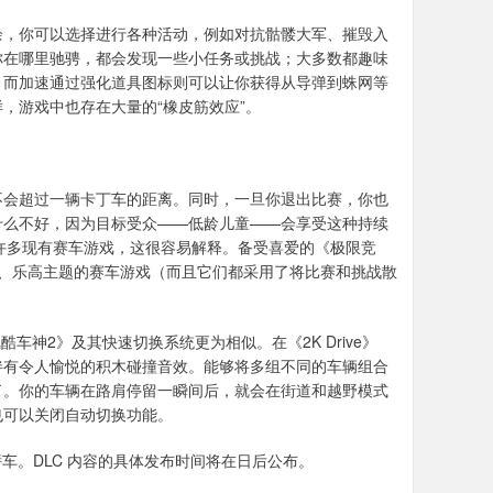
余，你可以选择进行各种活动，例如对抗骷髅大军、摧毁入
你在哪里驰骋，都会发现一些小任务或挑战；大多数都趣味
，而加速通过强化道具图标则可以让你获得从导弹到蛛网等
，游戏中也存在大量的“橡皮筋效应”。
。
不会超过一辆卡丁车的距离。同时，一旦你退出比赛，你也
什么不好，因为目标受众——低龄儿童——会享受这种持续
许多现有赛车游戏，这很容易解释。备受喜爱的《极限竞
、乐高主题的赛车游戏（而且它们都采用了将比赛和挑战散
酷车神2》及其快速切换系统更为相似。在《2K Drive》
伴有令人愉悦的积木碰撞音效。能够将多组不同的车辆组合
了。你的车辆在路肩停留一瞬间后，就会在街道和越野模式
也可以关闭自动切换功能。
披萨车。DLC 内容的具体发布时间将在日后公布。