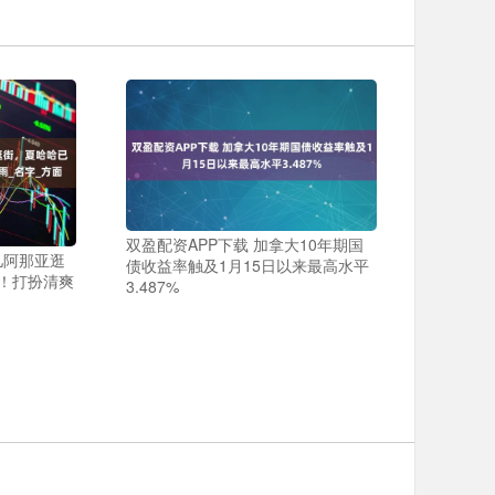
双盈配资APP下载 加拿大10年期国
儿阿那亚逛
债收益率触及1月15日以来最高水平
！打扮清爽
3.487%