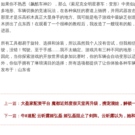
如果你不熟悉《飙酷车神2》，那么《索尼克全明星赛车：变形》中类似
多地形、车辆切换的竞速玩法，在各种疯狂的赛道上驰骋，并用武器攻
那里才是乐高积木真正大显身手的地方。我可能是电子游戏中最缺乏创
木拼出了点东西！在观看了一个很棒的教程后，我改造了一艘现有的船，
进器。
所有工具都易于旋转、选择和涂装，所以虽然我个人没有尝试，但我相
驶，没错！驾驶。至于手感……我不太确定。游戏共有三种不同的地形
因此，当你探索游戏的开放世界或参加比赛时，你的车辆会自动变形以
外，你似乎拥有了琳琅满目的选择；所有选项都提供了让你体验各种车辆细节的机会。转载ht
发布于：山东省
上一篇：
大盈家配资平台 魔都近郊度假天堂再升级，携宠溜娃，解锁
下一篇：
牛8速配 云昕露姬弘磊 姬弘磊阻止了剑阵。云昕露以为，她