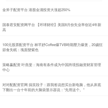
金斧子配资平台 港股金涌投资大涨超250%
国泰君安配资网平台 【环球财经】美国8月份失业率创近4年新
高
100元股票配资平台 林芊妤Coffee爆TVB時期壓力爆煲，20歲狂
節食失眠：塊面變紫色
策略赢配资 叶燕斐：海南有条件成为中国跨境投融资财富管理
中心
对对配配资官网 搞笑段子：跟我爸说想买台新电脑，他从床底
下翻出一台十年前的大脑袋显示器说：“先用这个。”