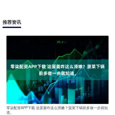
推荐资讯
零柒配资APP下载 这蛋羹咋这么滑嫩？菠菜下锅前多做一步就知
道。